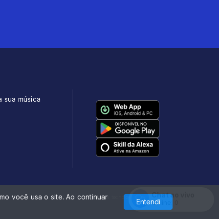
a sua música
Chat ao vivo
o você usa o site. Ao continuar
Com a tecnologia
Entendi
Online:
0
Entrar