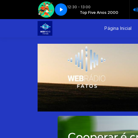
12:30 - 13:00
Top Five Anos 2000
Minuto do esporte - Bloco 2
Show da Tarde
Show da Tarde
Top Five Anos 2000
Minuto do esporte - Bloco 2
Página Inicial