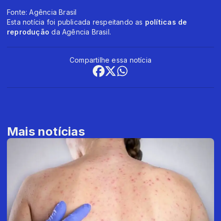
Fonte: Agência Brasil
Esta notícia foi publicada respeitando as
políticas de
reprodução
da Agência Brasil.
Compartilhe essa notícia
Mais notícias