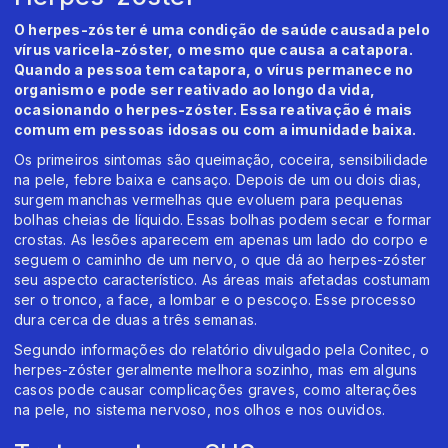
O herpes-zóster é uma condição de saúde causada pelo
vírus varicela-zóster, o mesmo que causa a catapora.
Quando a pessoa tem catapora, o vírus permanece no
organismo e pode ser reativado ao longo da vida,
ocasionando o herpes-zóster. Essa reativação é mais
comum em pessoas idosas ou com a imunidade baixa.
Os primeiros sintomas são queimação, coceira, sensibilidade
na pele, febre baixa e cansaço. Depois de um ou dois dias,
surgem manchas vermelhas que evoluem para pequenas
bolhas cheias de líquido. Essas bolhas podem secar e formar
crostas. As lesões aparecem em apenas um lado do corpo e
seguem o caminho de um nervo, o que dá ao herpes-zóster
seu aspecto característico. As áreas mais afetadas costumam
ser o tronco, a face, a lombar e o pescoço. Esse processo
dura cerca de duas a três semanas.
Segundo informações do relatório divulgado pela Conitec, o
herpes-zóster geralmente melhora sozinho, mas em alguns
casos pode causar complicações graves, como alterações
na pele, no sistema nervoso, nos olhos e nos ouvidos.