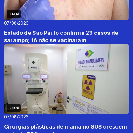
Geral
07/08/2026
Estado de São Paulo confirma 23 casos de
sarampo; 16 não se vacinaram
Geral
07/08/2026
Cirurgias plásticas de mama no SUS crescem