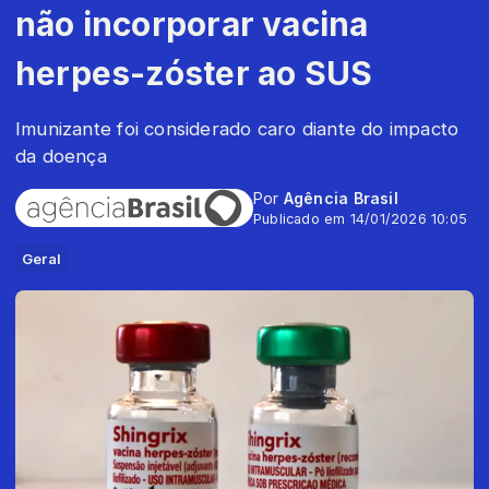
não incorporar vacina
herpes-zóster ao SUS
Imunizante foi considerado caro diante do impacto
da doença
Por
Agência Brasil
Publicado em 14/01/2026 10:05
Geral