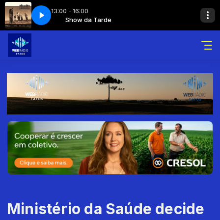
13:00 - 16:00
e Levar Daqui
de
de
Show da Tarde
Samba e Pagode
Charlie Brown Jr. - Te Levar Daqui
Ministério da Saúde decide