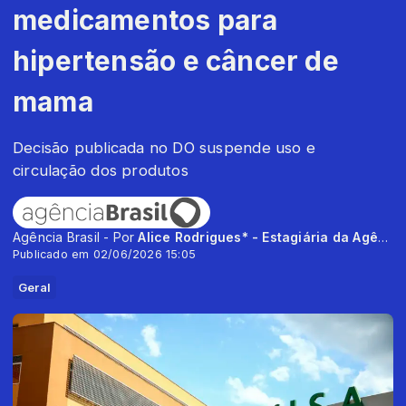
medicamentos para
hipertensão e câncer de
mama
Decisão publicada no DO suspende uso e
circulação dos produtos
Agência Brasil - Por
Alice Rodrigues* - Estagiária da Agência Brasil
Publicado em 02/06/2026 15:05
Geral