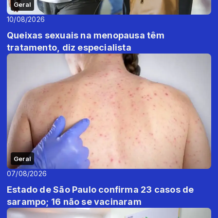
Geral
10/08/2026
Queixas sexuais na menopausa têm
tratamento, diz especialista
Geral
07/08/2026
Estado de São Paulo confirma 23 casos de
sarampo; 16 não se vacinaram