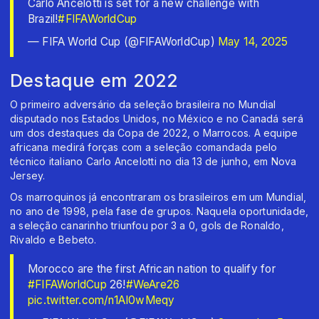
Carlo Ancelotti is set for a new challenge with
Brazil!
#FIFAWorldCup
— FIFA World Cup (@FIFAWorldCup)
May 14, 2025
Destaque em 2022
O primeiro adversário da seleção brasileira no Mundial
disputado nos Estados Unidos, no México e no Canadá será
um dos destaques da Copa de 2022, o Marrocos. A equipe
africana medirá forças com a seleção comandada pelo
técnico italiano Carlo Ancelotti no dia 13 de junho, em Nova
Jersey.
Os marroquinos já encontraram os brasileiros em um Mundial,
no ano de 1998, pela fase de grupos. Naquela oportunidade,
a seleção canarinho triunfou por 3 a 0, gols de Ronaldo,
Rivaldo e Bebeto.
Morocco are the first African nation to qualify for
#FIFAWorldCup
26!
#WeAre26
pic.twitter.com/n1AI0wMeqy