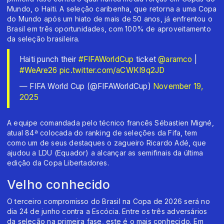
Mundo, o Haiti. A seleção caribenha, que retorna a uma Copa
do Mundo após um hiato de mais de 50 anos, já enfrentou o
Brasil em três oportunidades, com 100% de aproveitamento
da seleção brasileira.
Haiti punch their
#FIFAWorldCup
ticket ️
@aramco
|
#WeAre26
pic.twitter.com/aCWKI9q2JD
— FIFA World Cup (@FIFAWorldCup)
November 19,
2025
A equipe comandada pelo técnico francês Sébastien Migné,
atual 84ª colocada do ranking de seleções da Fifa, tem
como um de seus destaques o zagueiro Ricardo Adé, que
ajudou a LDU (Equador) a alcançar as semifinais da última
edição da Copa Libertadores.
Velho conhecido
O terceiro compromisso do Brasil na Copa de 2026 será no
dia 24 de junho contra a Escócia. Entre os três adversários
da seleção na primeira fase, este é o mais conhecido. Em