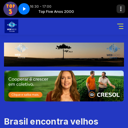
16:30 - 17:00
pleto
ão
Só Modão
Top Five Anos 2000
Top five anos 2000 - Completo
Brasil encontra velhos