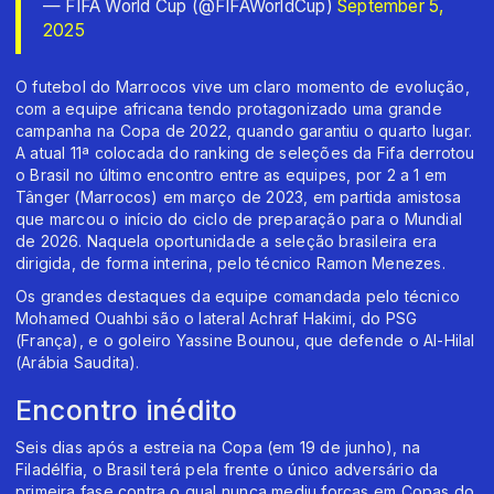
— FIFA World Cup (@FIFAWorldCup)
September 5,
2025
O futebol do Marrocos vive um claro momento de evolução,
com a equipe africana tendo protagonizado uma grande
campanha na Copa de 2022, quando garantiu o quarto lugar.
A atual 11ª colocada do ranking de seleções da Fifa derrotou
o Brasil no último encontro entre as equipes, por 2 a 1 em
Tânger (Marrocos) em março de 2023, em partida amistosa
que marcou o início do ciclo de preparação para o Mundial
de 2026. Naquela oportunidade a seleção brasileira era
dirigida, de forma interina, pelo técnico Ramon Menezes.
Os grandes destaques da equipe comandada pelo técnico
Mohamed Ouahbi são o lateral Achraf Hakimi, do PSG
(França), e o goleiro Yassine Bounou, que defende o Al-Hilal
(Arábia Saudita).
Encontro inédito
Seis dias após a estreia na Copa (em 19 de junho), na
Filadélfia, o Brasil terá pela frente o único adversário da
primeira fase contra o qual nunca mediu forças em Copas do