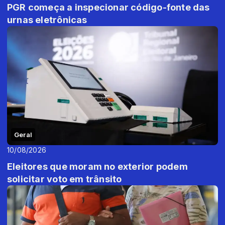
PGR começa a inspecionar código-fonte das
urnas eletrônicas
Geral
10/08/2026
Eleitores que moram no exterior podem
solicitar voto em trânsito