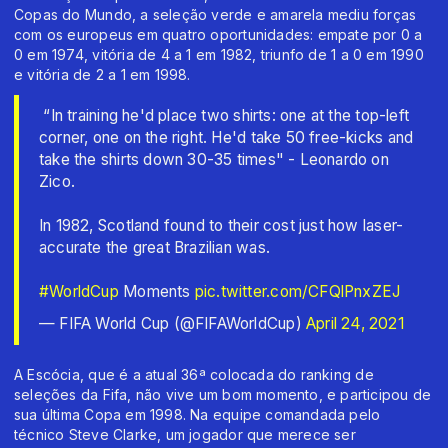
Copas do Mundo, a seleção verde e amarela mediu forças
com os europeus em quatro oportunidades: empate por 0 a
0 em 1974, vitória de 4 a 1 em 1982, triunfo de 1 a 0 em 1990
e vitória de 2 a 1 em 1998.
️ “In training he'd place two shirts: one at the top-left
corner, one on the right. He'd take 50 free-kicks and
take the shirts down 30-35 times" - Leonardo on
Zico.
In 1982, Scotland found to their cost just how laser-
accurate the great Brazilian was.
#WorldCup
Moments
pic.twitter.com/CFQlPnxZEJ
— FIFA World Cup (@FIFAWorldCup)
April 24, 2021
A Escócia, que é a atual 36ª colocada do ranking de
seleções da Fifa, não vive um bom momento, e participou de
sua última Copa em 1998. Na equipe comandada pelo
técnico Steve Clarke, um jogador que merece ser