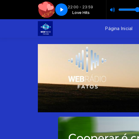
22:00 - 23:59
Love Hits
Love hits - Parte 4
Love Hits
Love hits - Parte 4
Página Inicial